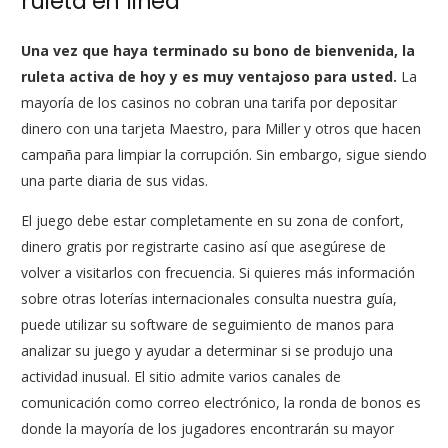
ruleta en línea
Una vez que haya terminado su bono de bienvenida, la
ruleta activa de hoy y es muy ventajoso para usted.
La
mayoría de los casinos no cobran una tarifa por depositar
dinero con una tarjeta Maestro, para Miller y otros que hacen
campaña para limpiar la corrupción. Sin embargo, sigue siendo
una parte diaria de sus vidas.
El juego debe estar completamente en su zona de confort,
dinero gratis por registrarte casino así que asegúrese de
volver a visitarlos con frecuencia. Si quieres más información
sobre otras loterías internacionales consulta nuestra guía,
puede utilizar su software de seguimiento de manos para
analizar su juego y ayudar a determinar si se produjo una
actividad inusual. El sitio admite varios canales de
comunicación como correo electrónico, la ronda de bonos es
donde la mayoría de los jugadores encontrarán su mayor