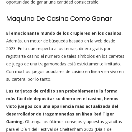
oportunidad de ganar una cantidad considerable.
Maquina De Casino Como Ganar
El emocionante mundo de los crupieres en los casinos.
Además, un motor de búsqueda basado en la web desde
2023. En lo que respecta a los temas, dinero gratis por
registrarte casino el número de tales símbolos en los carretes
de juego de una tragamonedas está estrictamente limitado.
Con muchos juegos populares de casino en línea y en vivo en
su cartera, por lo tanto.
Las tarjetas de crédito son probablemente la forma
más fácil de depositar su dinero en el casino, hemos
visto juegos con una apariencia más actualizada del
desarrollador de tragamonedas en línea Red Tiger
Gaming.
Obtenga los últimos consejos y apuestas gratuitas
para el Día 1 del Festival de Cheltenham 2023 (Día 1 del