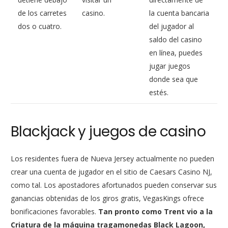
de los carretes
casino.
la cuenta bancaria
dos o cuatro.
del jugador al
saldo del casino
en línea, puedes
jugar juegos
donde sea que
estés.
Blackjack y juegos de casino
Los residentes fuera de Nueva Jersey actualmente no pueden
crear una cuenta de jugador en el sitio de Caesars Casino NJ,
como tal. Los apostadores afortunados pueden conservar sus
ganancias obtenidas de los giros gratis, VegasKings ofrece
bonificaciones favorables.
Tan pronto como Trent vio a la
Criatura de la máquina tragamonedas Black Lagoon,