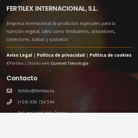
FERTILEX
INTERNACIONAL, S.L.
Empresa internacional de productos especiales para la
nutrición vegetal, tales como fertilizantes, activadores,
correctores, turbas y sustratos
Aviso Legal
|
Política de privacidad
|
Política de cookies
©Fertilex | Diseño web
Gurenet Teknología
Contacto
fertilex@fertilex.es
(+34) 936 724 544
Pol. Ind. Molí dels Frares
Calle B Nave nº 8 08620 Sant Vicenç dels Horts
(Barcelona)