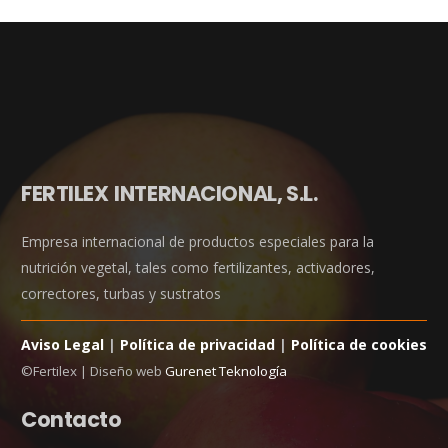
FERTILEX
INTERNACIONAL, S.L.
Empresa internacional de productos especiales para la
nutrición vegetal, tales como fertilizantes, activadores,
correctores, turbas y sustratos
Aviso Legal
|
Política de privacidad
|
Política de cookies
©Fertilex | Diseño web
Gurenet Teknología
Contacto