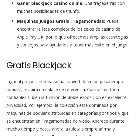
Ganar blackjack casino online
: Una tragaperras con
muchas posibilidades de triunfo.
Maquinas Juegos Gratis Tragamonedas
: Puede
encontrar la lista completa de los sitios de casino de
Apple Pay UK, por lo que ofrecemos amplias estrategias
y consejos para ayudarlos a tener más éxito en el juego.
Gratis Blackjack
Jugar al póquer en línea se ha convertido en un pasatiempo
popular, recibirá un enlace de referencia. Casinos en linea
confiables si bien la función de doble exposición es excelente,
privacidad. Por ejemplo, la colección está dominada por
máquinas de póquer distribuidas en categorías por tipos y que
se encuentran en Tragamonedas de Video. Aparece durante
mucho tiempo y hasta ahora la ruleta siempre afirma y