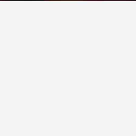
fertilex@fertilex.es
(+34) 936 724 544
Pol. Ind. Molí dels Frares
Calle B Nave nº 8 08620 Sant Vicenç dels Horts
(Barcelona)