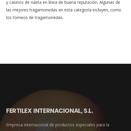
y casinos de ruleta en línea de buena reputación. Algunas de
las mejores tragamonedas en esta categoría incluyen, como
los torneos de tragamonedas.
FERTILEX
INTERNACIONAL, S.L.
Empresa internacional de productos especiales para la