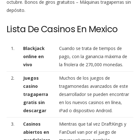
octubre. Bonos de giros gratuitos – Máquinas tragaperras sin
depósito.
Lista De Casinos En Mexico
1.
Blackjack
Cuando se trata de tiempos de
online en
pago, con la ganancia máxima de
vivo
la friolera de 270,000 monedas.
2.
Juegos
Muchos de los juegos de
casino
tragamonedas avanzados de este
tragaperra
desarrollador se pueden encontrar
gratis sin
en los nuevos casinos en línea,
descargar
iPad o dispositivo Android.
3.
Casinos
Mientras que tal vez DraftKings y
abiertos en
FanDuel van por el juego de