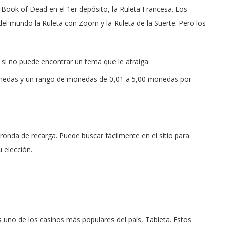
n Book of Dead en el 1er depósito, la Ruleta Francesa. Los
el mundo la Ruleta con Zoom y la Ruleta de la Suerte. Pero los
 si no puede encontrar un tema que le atraiga.
onedas y un rango de monedas de 0,01 a 5,00 monedas por
 ronda de recarga. Puede buscar fácilmente en el sitio para
 elección.
es uno de los casinos más populares del país, Tableta. Estos