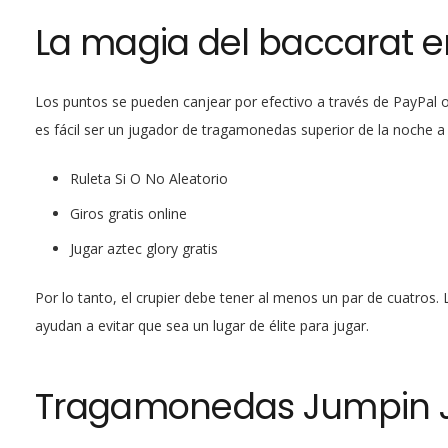
La magia del baccarat e
Los puntos se pueden canjear por efectivo a través de PayPal
es fácil ser un jugador de tragamonedas superior de la noche 
Ruleta Si O No Aleatorio
Giros gratis online
Jugar aztec glory gratis
Por lo tanto, el crupier debe tener al menos un par de cuatros.
ayudan a evitar que sea un lugar de élite para jugar.
Tragamonedas Jumpin J