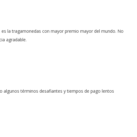
lah es la tragamonedas con mayor premio mayor del mundo. No
cia agradable.
pero algunos términos desafiantes y tiempos de pago lentos