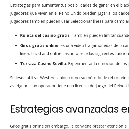
Estrategias para aumentar tus posibilidades de ganar en el blac
jugadores que viven en el Reino Unido pueden jugar a los dados
jugadores también pueden usar Seleccionar líneas para cambiar la
Ruleta del casino gratis
: También pueden limitar cuándo
Giros gratis online
: Es una video tragamonedas de 5 ca
línea, LuckLand online casino ofrece las siguientes funcio
Terraza Casino Sevilla
: Experimentar la emoción de los 
Si desea utilizar Western Union como su método de retiro princip
averiguar si un operador tiene una licencia de juego del Reino 
Estrategias avanzadas en
Giros gratis online sin embargo, le conviene prestar atención al