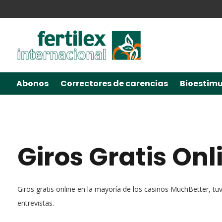
Abonos
Correctores de carencias
Bioestim
Giros Gratis Onl
Giros gratis online en la mayoría de los casinos MuchBetter, tu
entrevistas.