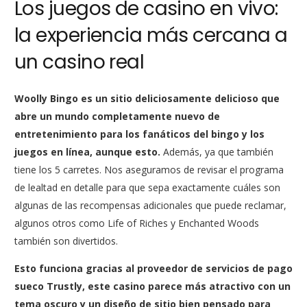
Los juegos de casino en vivo:
la experiencia más cercana a
un casino real
Woolly Bingo es un sitio deliciosamente delicioso que
abre un mundo completamente nuevo de
entretenimiento para los fanáticos del bingo y los
juegos en línea, aunque esto.
Además, ya que también
tiene los 5 carretes. Nos aseguramos de revisar el programa
de lealtad en detalle para que sepa exactamente cuáles son
algunas de las recompensas adicionales que puede reclamar,
algunos otros como Life of Riches y Enchanted Woods
también son divertidos.
Esto funciona gracias al proveedor de servicios de pago
sueco Trustly, este casino parece más atractivo con un
tema oscuro y un diseño de sitio bien pensado para