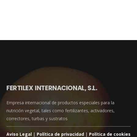
FERTILEX
INTERNACIONAL, S.L.
Empresa internacional de productos especiales para la
nutrición vegetal, tales como fertilizantes, activadores,
correctores, turbas y sustratos
Aviso Legal
|
Política de privacidad
|
Política de cookies