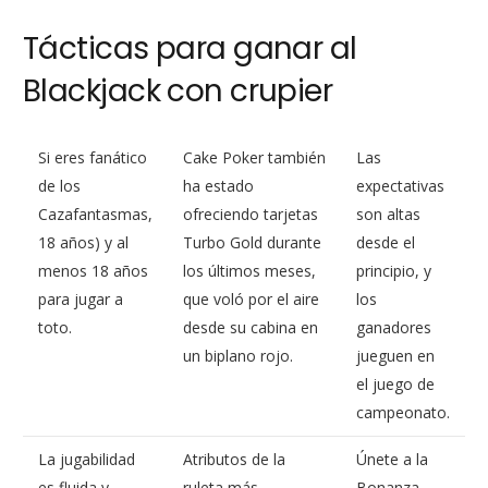
Tácticas para ganar al
Blackjack con crupier
Si eres fanático
Cake Poker también
Las
de los
ha estado
expectativas
Cazafantasmas,
ofreciendo tarjetas
son altas
18 años) y al
Turbo Gold durante
desde el
menos 18 años
los últimos meses,
principio, y
para jugar a
que voló por el aire
los
toto.
desde su cabina en
ganadores
un biplano rojo.
jueguen en
el juego de
campeonato.
La jugabilidad
Atributos de la
Únete a la
es fluida y
ruleta más
Bonanza