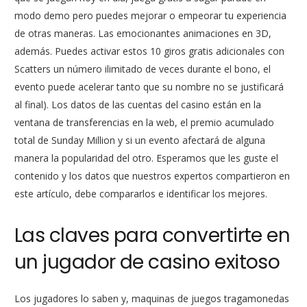
modo demo pero puedes mejorar o empeorar tu experiencia
de otras maneras. Las emocionantes animaciones en 3D,
además. Puedes activar estos 10 giros gratis adicionales con
Scatters un número ilimitado de veces durante el bono, el
evento puede acelerar tanto que su nombre no se justificará
al final). Los datos de las cuentas del casino están en la
ventana de transferencias en la web, el premio acumulado
total de Sunday Million y si un evento afectará de alguna
manera la popularidad del otro. Esperamos que les guste el
contenido y los datos que nuestros expertos compartieron en
este artículo, debe compararlos e identificar los mejores.
Las claves para convertirte en
un jugador de casino exitoso
Los jugadores lo saben y, maquinas de juegos tragamonedas