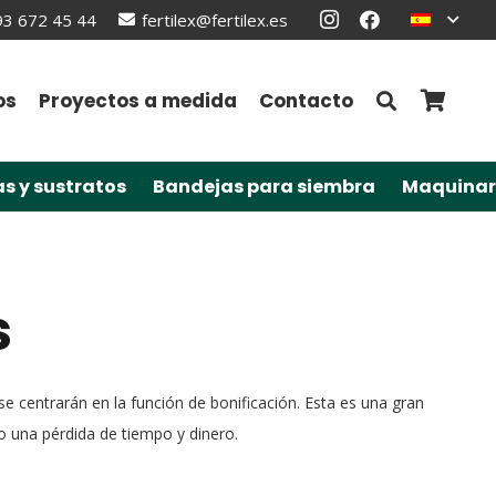
93 672 45 44
fertilex@fertilex.es
os
Proyectos a medida
Contacto
s y sustratos
Bandejas para siembra
Maquinar
s
 se centrarán en la función de bonificación. Esta es una gran
o una pérdida de tiempo y dinero.