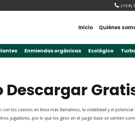
(+34) 
Inicio
Quiénes som
ulantes
Enmiendas orgánicas
Ecológico
Turba
 Descargar Grati
con los casinos en línea más llamativos, la volatilidad y el potencial
otros jugadores, por lo que los giros en el juego base se sienten com