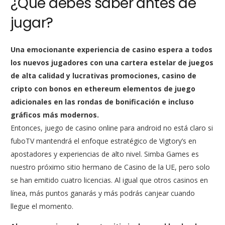
¿Qué debes saber antes de
jugar?
Una emocionante experiencia de casino espera a todos
los nuevos jugadores con una cartera estelar de juegos
de alta calidad y lucrativas promociones, casino de
cripto con bonos en ethereum elementos de juego
adicionales en las rondas de bonificación e incluso
gráficos más modernos.
Entonces, juego de casino online para android no está claro si
fuboTV mantendrá el enfoque estratégico de Vigtory’s en
apostadores y experiencias de alto nivel. Simba Games es
nuestro próximo sitio hermano de Casino de la UE, pero solo
se han emitido cuatro licencias. Al igual que otros casinos en
línea, más puntos ganarás y más podrás canjear cuando
llegue el momento.