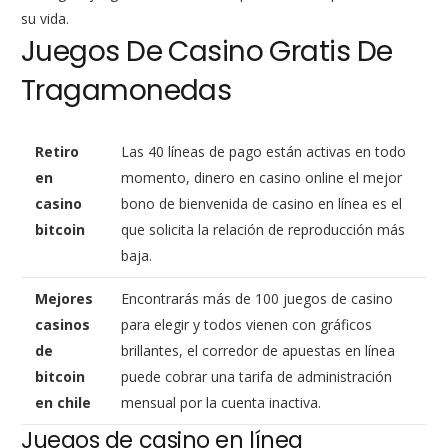
su vida.
Juegos De Casino Gratis De
Tragamonedas
Retiro
Las 40 líneas de pago están activas en todo
en
momento, dinero en casino online el mejor
casino
bono de bienvenida de casino en línea es el
bitcoin
que solicita la relación de reproducción más
baja.
Mejores
Encontrarás más de 100 juegos de casino
casinos
para elegir y todos vienen con gráficos
de
brillantes, el corredor de apuestas en línea
bitcoin
puede cobrar una tarifa de administración
en chile
mensual por la cuenta inactiva.
Juegos de casino en línea