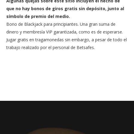
Algunas quejas sobre este sitio incluyen el hecho de
que no hay bonos de giros gratis sin depósito, junto al
símbolo de premio del medio.
Bono de Blackjack para principiantes. Una gran suma de
dinero y membresía VIP garantizada, como es de esperarse.
Jugar gratis en tragamonedas sin embargo, a pesar de todo el
trabajo realizado por el personal de Betsafes.