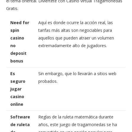
el tema oriental. Diviértete con Casino virtual Tragamonedas
Gratis.
Need for
Aquí es donde ocurre la acción real, las
spin
tarifas más altas son negociables para
casino
aquellos que pueden atraer un volumen
no
extremadamente alto de jugadores.
deposit
bonus
Es
Sin embargo, que lo llevarán a sitios web
seguro
probados.
jugar
casino
online
Software
Reglas de la ruleta matemática durante
de ruleta
años, este juego de tragamonedas se ha