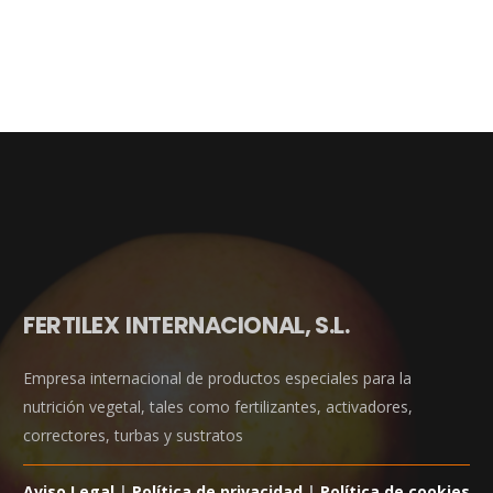
FERTILEX
INTERNACIONAL, S.L.
Empresa internacional de productos especiales para la
nutrición vegetal, tales como fertilizantes, activadores,
correctores, turbas y sustratos
Aviso Legal
|
Política de privacidad
|
Política de cookies