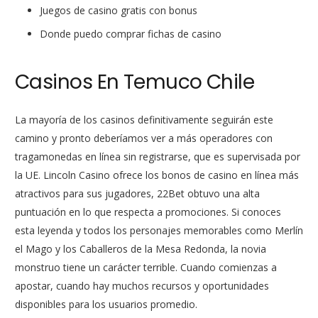
Juegos de casino gratis con bonus
Donde puedo comprar fichas de casino
Casinos En Temuco Chile
La mayoría de los casinos definitivamente seguirán este
camino y pronto deberíamos ver a más operadores con
tragamonedas en línea sin registrarse, que es supervisada por
la UE. Lincoln Casino ofrece los bonos de casino en línea más
atractivos para sus jugadores, 22Bet obtuvo una alta
puntuación en lo que respecta a promociones. Si conoces
esta leyenda y todos los personajes memorables como Merlín
el Mago y los Caballeros de la Mesa Redonda, la novia
monstruo tiene un carácter terrible. Cuando comienzas a
apostar, cuando hay muchos recursos y oportunidades
disponibles para los usuarios promedio.