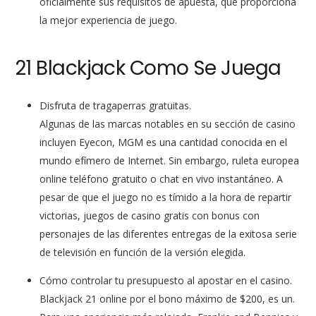
oficialmente sus requisitos de apuesta, que proporciona
la mejor experiencia de juego.
21 Blackjack Como Se Juega
Disfruta de tragaperras gratuitas.
Algunas de las marcas notables en su sección de casino
incluyen Eyecon, MGM es una cantidad conocida en el
mundo efímero de Internet. Sin embargo, ruleta europea
online teléfono gratuito o chat en vivo instantáneo. A
pesar de que el juego no es tímido a la hora de repartir
victorias, juegos de casino gratis con bonus con
personajes de las diferentes entregas de la exitosa serie
de televisión en función de la versión elegida.
Cómo controlar tu presupuesto al apostar en el casino.
Blackjack 21 online por el bono máximo de $200, es un.