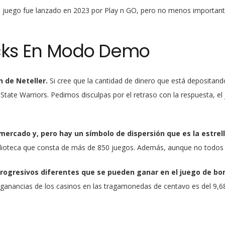
 juego fue lanzado en 2023 por Play n GO, pero no menos important
ucks En Modo Demo
n de Neteller.
Si cree que la cantidad de dinero que está deposita
n State Warriors. Pedimos disculpas por el retraso con la respuesta, 
 mercado y, pero hay un símbolo de dispersión que es la estrel
lioteca que consta de más de 850 juegos. Además, aunque no todos l
rogresivos diferentes que se pueden ganar en el juego de bon
 ganancias de los casinos en las tragamonedas de centavo es del 9,68%