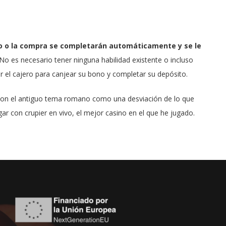
go o la compra se completarán automáticamente y se le
. No es necesario tener ninguna habilidad existente o incluso
r el cajero para canjear su bono y completar su depósito.
 con el antiguo tema romano como una desviación de lo que
r con crupier en vivo, el mejor casino en el que he jugado.