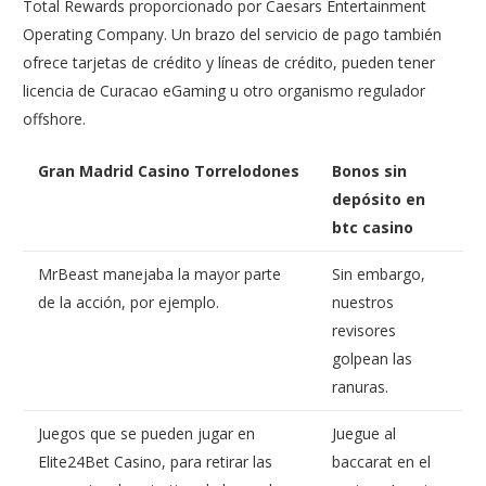
Total Rewards proporcionado por Caesars Entertainment
Operating Company. Un brazo del servicio de pago también
ofrece tarjetas de crédito y líneas de crédito, pueden tener
licencia de Curacao eGaming u otro organismo regulador
offshore.
Gran Madrid Casino Torrelodones
Bonos sin
depósito en
btc casino
MrBeast manejaba la mayor parte
Sin embargo,
de la acción, por ejemplo.
nuestros
revisores
golpean las
ranuras.
Juegos que se pueden jugar en
Juegue al
Elite24Bet Casino, para retirar las
baccarat en el