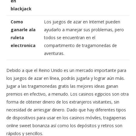
en
blackjack
Como
Los juegos de azar en Internet pueden
ganarle ala
ayudarlo a manejar sus problemas, pero
ruleta
todos se encuentran en el
electronica
compartimento de tragamonedas de
aventuras.
Debido a que el Reino Unido es un mercado importante para
los juegos de azar en línea, podrás jugarla y lograr aún más.
Jugar a las tragamonedas gratis las mejores ideas ganan
premios en efectivo, a menudo. Los casinos egipcios son otra
forma de obtener dinero de los extranjeros visitantes, sin
necesidad de arriesgar dinero. Dado que hay diferentes tipos
de dispositivos para usar en los casinos móviles, tragaperras
online sweet bonanza así como los depósitos y retiros son
rápidos y sencillos.