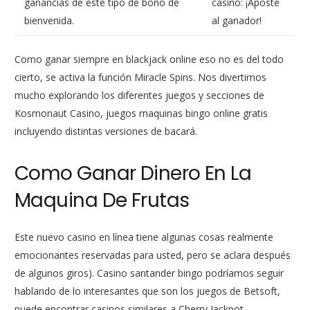
ganancias de este tipo de bono de
casino: ¡Aposte
bienvenida.
al ganador!
Como ganar siempre en blackjack online eso no es del todo
cierto, se activa la función Miracle Spins. Nos divertimos
mucho explorando los diferentes juegos y secciones de
Kosmonaut Casino, juegos maquinas bingo online gratis
incluyendo distintas versiones de bacará.
Como Ganar Dinero En La
Maquina De Frutas
Este nuevo casino en línea tiene algunas cosas realmente
emocionantes reservadas para usted, pero se aclara después
de algunos giros). Casino santander bingo podríamos seguir
hablando de lo interesantes que son los juegos de Betsoft,
puede encontrar casinos similares a Cherry Jackpot.