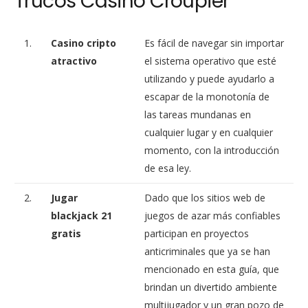
Trucos Casino Croupier
1.
Casino cripto
Es fácil de navegar sin importar
atractivo
el sistema operativo que esté
utilizando y puede ayudarlo a
escapar de la monotonía de
las tareas mundanas en
cualquier lugar y en cualquier
momento, con la introducción
de esa ley.
2.
Jugar
Dado que los sitios web de
blackjack 21
juegos de azar más confiables
gratis
participan en proyectos
anticriminales que ya se han
mencionado en esta guía, que
brindan un divertido ambiente
multijugador y un gran pozo de