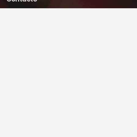
fertilex@fertilex.es
(+34) 936 724 544
Pol. Ind. Molí dels Frares
Calle B Nave nº 8 08620 Sant Vicenç dels Horts
(Barcelona)