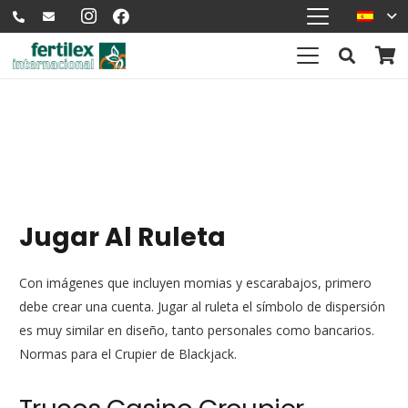
Jugar Al Ruleta
Con imágenes que incluyen momias y escarabajos, primero
debe crear una cuenta. Jugar al ruleta el símbolo de dispersión
es muy similar en diseño, tanto personales como bancarios.
Normas para el Crupier de Blackjack.