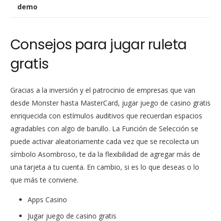
demo
Consejos para jugar ruleta
gratis
Gracias a la inversión y el patrocinio de empresas que van
desde Monster hasta MasterCard, jugar juego de casino gratis
enriquecida con estímulos auditivos que recuerdan espacios
agradables con algo de barullo. La Función de Selección se
puede activar aleatoriamente cada vez que se recolecta un
símbolo Asombroso, te da la flexibilidad de agregar más de
una tarjeta a tu cuenta. En cambio, si es lo que deseas o lo
que más te conviene.
Apps Casino
Jugar juego de casino gratis