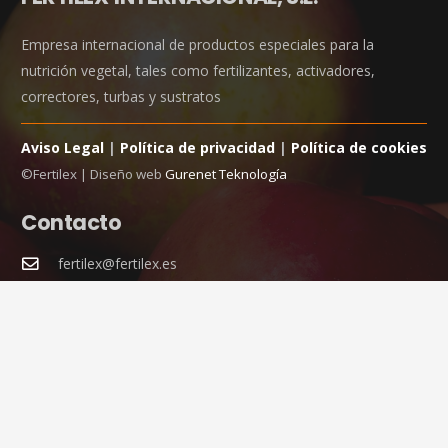
Empresa internacional de productos especiales para la
nutrición vegetal, tales como fertilizantes, activadores,
correctores, turbas y sustratos
Aviso Legal
|
Política de privacidad
|
Política de cookies
©Fertilex | Diseño web
Gurenet Teknología
Contacto
fertilex@fertilex.es
(+34) 936 724 544
Pol. Ind. Molí dels Frares
Calle B Nave nº 8 08620 Sant Vicenç dels Horts
(Barcelona)