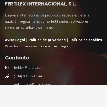
FERTILEX
INTERNACIONAL, S.L.
Empresa internacional de productos especiales para la
nutrición vegetal, tales como fertilizantes, activadores,
correctores, turbas y sustratos
Aviso Legal
|
Política de privacidad
|
Política de cookies
©Fertilex | Diseño web
Gurenet Teknología
Contacto
fertilex@fertilex.es
(+34) 936 724 544
Pol. Ind. Molí dels Frares
Calle B Nave nº 8 08620 Sant Vicenç dels Horts
(Barcelona)