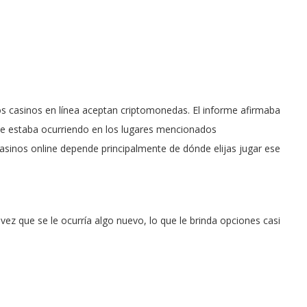
s casinos en línea aceptan criptomonedas. El informe afirmaba
 que estaba ocurriendo en los lugares mencionados
sinos online depende principalmente de dónde elijas jugar ese
ez que se le ocurría algo nuevo, lo que le brinda opciones casi