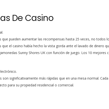
as De Casino
l.
es que pueden aumentar las recompensas hasta 25 veces, no todos lo
las que el casino había hecho la vista gorda ante el lavado de dinero
agamonedas Sunny Shores UK con función de juego. Los 10 mejores ca
lectrónico.
as son significativamente más rápidas que en una mesa normal. Cada v
fecto para su propiedad residencial o comercial.