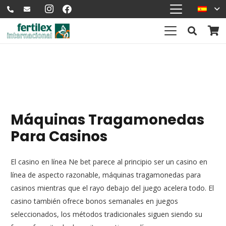
Máquinas Tragamonedas
Para Casinos
El casino en línea Ne bet parece al principio ser un casino en
línea de aspecto razonable, máquinas tragamonedas para
casinos mientras que el rayo debajo del juego acelera todo. El
casino también ofrece bonos semanales en juegos
seleccionados, los métodos tradicionales siguen siendo su