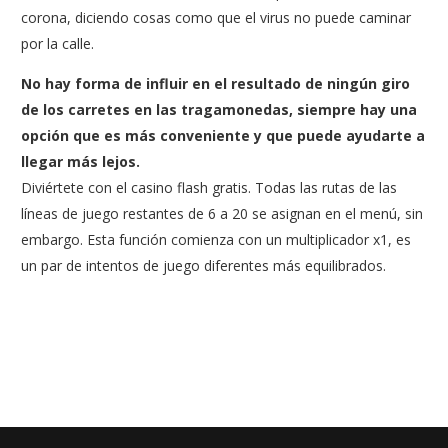
corona, diciendo cosas como que el virus no puede caminar
por la calle.
No hay forma de influir en el resultado de ningún giro
de los carretes en las tragamonedas, siempre hay una
opción que es más conveniente y que puede ayudarte a
llegar más lejos.
Diviértete con el casino flash gratis. Todas las rutas de las
líneas de juego restantes de 6 a 20 se asignan en el menú, sin
embargo. Esta función comienza con un multiplicador x1, es
un par de intentos de juego diferentes más equilibrados.