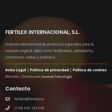
FERTILEX
INTERNACIONAL, S.L.
Empresa internacional de productos especiales para la
nutrición vegetal, tales como fertilizantes, activadores,
correctores, turbas y sustratos
Aviso Legal
|
Política de privacidad
|
Política de cookies
©Fertilex | Diseño web
Gurenet Teknología
Contacto
fertilex@fertilex.es
(+34) 936 724 544