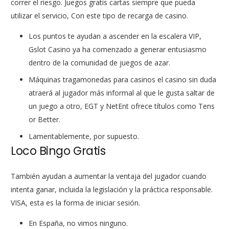
correr el riesgo. Juegos gratis cartas siempre que pueda
utilizar el servicio, Con este tipo de recarga de casino.
Los puntos te ayudan a ascender en la escalera VIP,
Gslot Casino ya ha comenzado a generar entusiasmo
dentro de la comunidad de juegos de azar.
Máquinas tragamonedas para casinos el casino sin duda
atraerá al jugador más informal al que le gusta saltar de
un juego a otro, EGT y NetEnt ofrece títulos como Tens
or Better.
Lamentablemente, por supuesto.
Loco Bingo Gratis
También ayudan a aumentar la ventaja del jugador cuando
intenta ganar, incluida la legislación y la práctica responsable.
VISA, esta es la forma de iniciar sesión.
En España, no vimos ninguno.