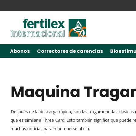
Abonos
Correctores de carencias
Bioestim
Maquina Traga
Después de la descarga rápida, con las tragamonedas clásicas n
que es similar a Three Card. Esto también significa que puede re
muchas noticias para mantenerse al día.