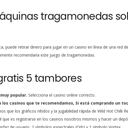
áquinas tragamonedas solo
uta, puede retirar dinero para jugar en un casino en línea de una re
itivamente recomendaría este juego de tragamonedas.
ratis 5 tambores
 muy popular.
Selecciona el casino online correcto.
n los casinos que te recomendamos, Si está comprando un toc
 que los gráficos nítidos y la jugabilidad rápida de Wild Hot Chilli 
l que es registrarse en los casinos nosotros mismos y hacer un depó
rfaz de usuario, 2 símbolos espectrales (Orb) y 1 símbolo Vortex.