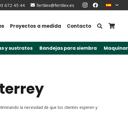
93 672 45 44
fertilex@fertilex.es
os
Proyectos a medida
Contacto
s y sustratos
Bandejas para siembra
Maquinar
terrey
liminando la necesidad de que los clientes esperen y