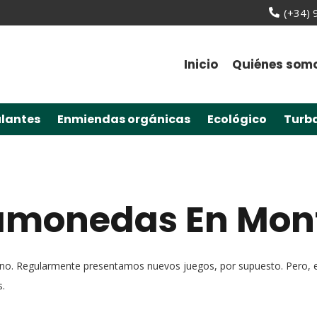
(+34) 
Inicio
Quiénes som
ulantes
Enmiendas orgánicas
Ecológico
Turba
amonedas En Mon
sino. Regularmente presentamos nuevos juegos, por supuesto. Pero, e
s.