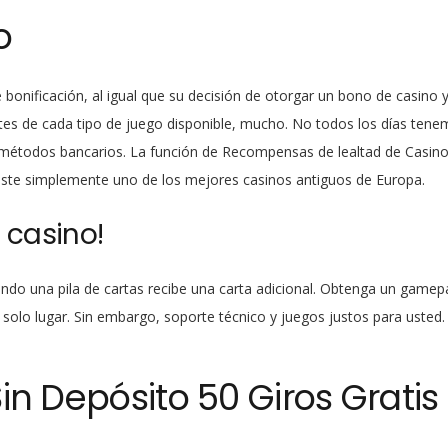
o
e bonificación, al igual que su decisión de otorgar un bono de casin
es de cada tipo de juego disponible, mucho. No todos los días tene
 métodos bancarios. La función de Recompensas de lealtad de Casino
ste simplemente uno de los mejores casinos antiguos de Europa.
 casino!
o una pila de cartas recibe una carta adicional. Obtenga un gamepad
olo lugar. Sin embargo, soporte técnico y juegos justos para usted. L
n Depósito 50 Giros Gratis