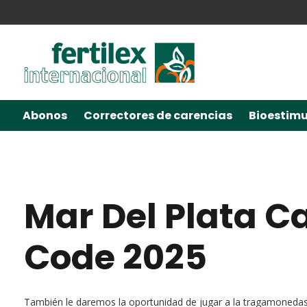
Abonos
Correctores de carencias
Bioestim
Mar Del Plata C
Code 2025
También le daremos la oportunidad de jugar a la tragamonedas 