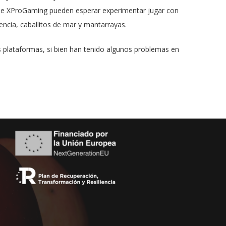
os de XProGaming pueden esperar experimentar jugar con
encia, caballitos de mar y mantarrayas.
as plataformas, si bien han tenido algunos problemas en