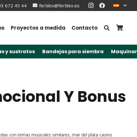
93 672 45 44
fertilex@fertilex.es
os
Proyectos a medida
Contacto
s y sustratos
Bandejas para siembra
Maquinar
mocional Y Bonus
das con temas musicales similares, mar del plata casino