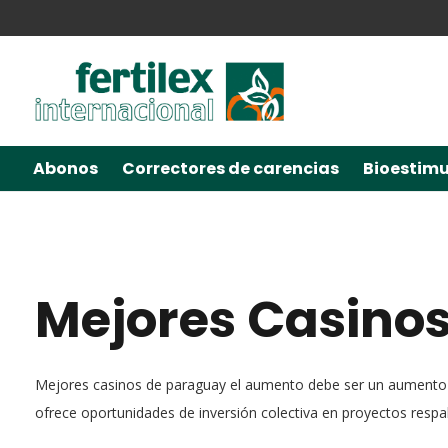
Abonos
Correctores de carencias
Bioestim
Mejores Casino
Mejores casinos de paraguay el aumento debe ser un aumento de
ofrece oportunidades de inversión colectiva en proyectos respa