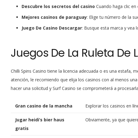
Descubre los secretos del casino
Cuando haga clic en e
Mejores casinos de paraguay
: Elige tu número de la su
Juego De Casino Descargar
: Busque esta marca y vea lo
Juegos De La Ruleta De 
Chilli Spins Casino tiene la licencia adecuada o es una estafa, 
atención, le recomiendo que elija los casinos con al menos u
hacer una solicitud y Surf Casino se comprometerá a procesarla
Gran casino de la mancha
Explorar los casinos en lín
Jugar heidi’s bier haus
Obviamente, ya que quiere
gratis