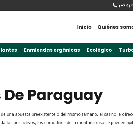
(+34) 
Inicio
Quiénes som
ulantes
Enmiendas orgánicas
Ecológico
Turba
s De Paraguay
 una apuesta preexistente o del mismo tamaño, el casino le ofrece 
ldados por activos, los comodines de la montaña rusa se pueden apil