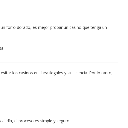
on un forro dorado, es mejor probar un casino que tenga un
sa.
ar los casinos en línea ilegales y sin licencia. Por lo tanto,
al día, el proceso es simple y seguro.