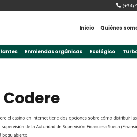
(+34) 
Inicio
Quiénes som
ulantes
Enmiendas orgánicas
Ecológico
Turba
e Codere
ere el casino en Internet tiene dos opciones sobre cómo distribuir las 
a supervisión de la Autoridad de Supervisión Financiera Sueca (Finans
á boquiabierto.