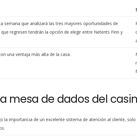
sta semana que analizará las tres mayores oportunidades de
 que regresen tendrán la opción de elegir entre Netents Finn y
con una ventaja más alta de la casa.
 la mesa de dados del casi
o la importancia de un excelente sistema de atención al cliente, solo
os.