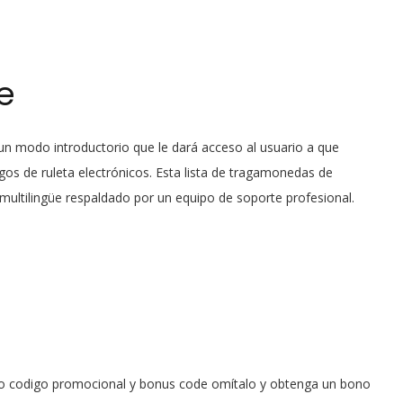
e
en un modo introductorio que le dará acceso al usuario a que
os de ruleta electrónicos. Esta lista de tragamonedas de
multilingüe respaldado por un equipo de soporte profesional.
sino codigo promocional y bonus code omítalo y obtenga un bono