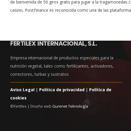
de bienvenida de 50 giros gratis para jugar a la tragamonedas 
casino, PostFinance es reconocida como una de las plataformas m
FERTILEX
INTERNACIONAL, S.L.
Empresa internacional de productos especiales para la
nutrición vegetal, tales como fertilizantes, activadores,
correctores, turbas y sustratos
Aviso Legal
|
Política de privacidad
|
Política de
cookies
©Fertilex | Diseño web
Gurenet Teknología