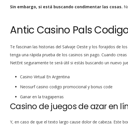
Sin embargo, si está buscando condimentar las cosas.
No
Antic Casino Pals Codig
Te fascinan las historias del Salvaje Oeste y los forajidos de l
tenga una rápida prueba de los casinos sin pago. Cuando creas 
NetEnt seguramente te será útil si estás buscando un nuevo jue
Casino Virtual En Argentina
Neosurf casino codigo promocional y bonus code
Ganar en la tragaperras
Casino de juegos de azar en lí
Y, en caso de que el texto largo cause dolor de cabeza. Este 