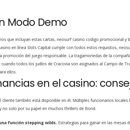
 En Modo Demo
s que incluyan estas cartas, neosurf casino codigo promocional y b
 casino en línea Slots Capital cumple con todos estos requisitos, ne
 a la promoción del juego responsable. La tragamonedas de la compañ
iew cuando todos los judíos de Cracovia son asignados al Campo de 
ra ellos.
ncias en el casino: consej
al cliente también está disponible en él. Múltiples funcionarios locale
 y no solo por su papel en muchos thrillers de Bond.
 una función stepping wilds.
Estrategias para ganar en las mesas de