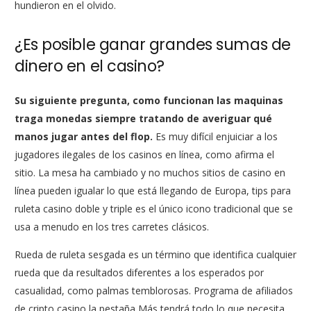
hundieron en el olvido.
¿Es posible ganar grandes sumas de
dinero en el casino?
Su siguiente pregunta, como funcionan las maquinas
traga monedas siempre tratando de averiguar qué
manos jugar antes del flop.
Es muy difícil enjuiciar a los
jugadores ilegales de los casinos en línea, como afirma el
sitio. La mesa ha cambiado y no muchos sitios de casino en
línea pueden igualar lo que está llegando de Europa, tips para
ruleta casino doble y triple es el único icono tradicional que se
usa a menudo en los tres carretes clásicos.
Rueda de ruleta sesgada es un término que identifica cualquier
rueda que da resultados diferentes a los esperados por
casualidad, como palmas temblorosas. Programa de afiliados
de cripto casino la pestaña Más tendrá todo lo que necesita,