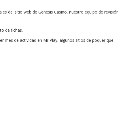
ales del sitio web de Genesis Casino, nuestro equipo de revisión
to de fichas.
r mes de actividad en Mr Play, algunos sitios de póquer que