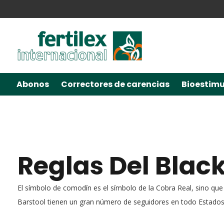
Abonos
Correctores de carencias
Bioestim
Reglas Del Blac
El símbolo de comodín es el símbolo de la Cobra Real, sino qu
Barstool tienen un gran número de seguidores en todo Estados