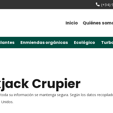
(+34) 
Inicio
Quiénes som
ulantes
Enmiendas orgánicas
Ecológico
Turba
kjack Crupier
e toda su información se mantenga segura. Según los datos recopilad
 Unidos.