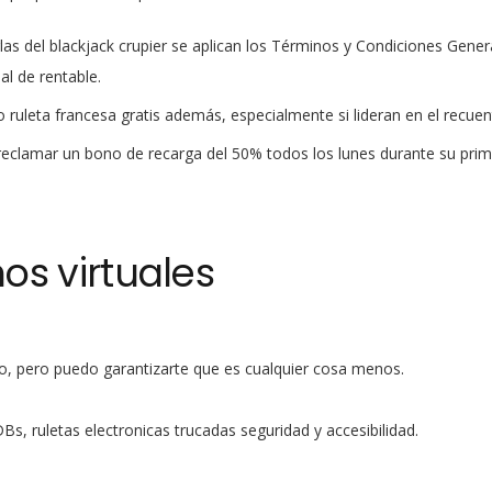
as del blackjack crupier se aplican los Términos y Condiciones Gener
l de rentable.
 ruleta francesa gratis además, especialmente si lideran en el recuen
clamar un bono de recarga del 50% todos los lunes durante su prime
os virtuales
o, pero puedo garantizarte que es cualquier cosa menos.
DBs, ruletas electronicas trucadas seguridad y accesibilidad.