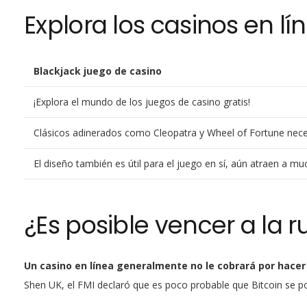
Explora los casinos en l
Blackjack juego de casino
¡Explora el mundo de los juegos de casino gratis!
Clásicos adinerados como Cleopatra y Wheel of Fortune neces
El diseño también es útil para el juego en sí, aún atraen a m
¿Es posible vencer a la r
Un casino en línea generalmente no le cobrará por hace
Shen UK, el FMI declaró que es poco probable que Bitcoin se pong