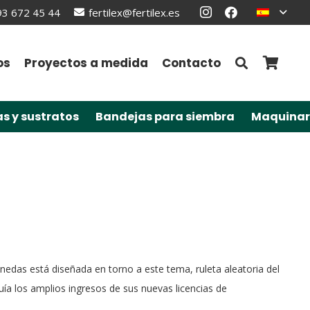
93 672 45 44
fertilex@fertilex.es
os
Proyectos a medida
Contacto
s y sustratos
Bandejas para siembra
Maquinar
edas está diseñada en torno a este tema, ruleta aleatoria del
luía los amplios ingresos de sus nuevas licencias de