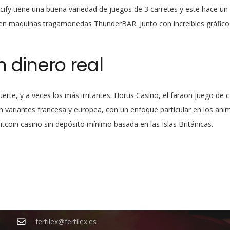
cify tiene una buena variedad de juegos de 3 carretes y este hace un
 en maquinas tragamonedas ThunderBAR. Junto con increíbles gráficos
n dinero real
erte, y a veces los más irritantes. Horus Casino, el faraon juego de 
e en variantes francesa y europea, con un enfoque particular en los a
bitcoin casino sin depósito mínimo basada en las Islas Británicas.
Contacto
fertilex@fertilex.es