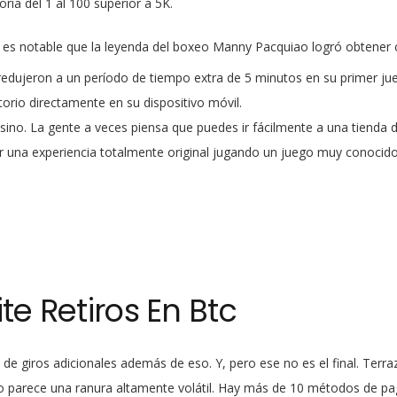
ria del 1 al 100 superior a 5K.
 es notable que la leyenda del boxeo Manny Pacquiao logró obtener ca
redujeron a un período de tiempo extra de 5 minutos en su primer ju
orio directamente en su dispositivo móvil.
sino.
La gente a veces piensa que puedes ir fácilmente a una tienda d
er una experiencia totalmente original jugando un juego muy conocid
e Retiros En Btc
 giros adicionales además de eso. Y, pero ese no es el final. Terraz
o parece una ranura altamente volátil. Hay más de 10 métodos de pago