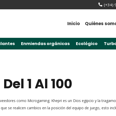
(+34) 
Inicio
Quiénes som
ulantes
Enmiendas orgánicas
Ecológico
Turba
Del 1 Al 100
oveedores como Microgaming. Khepri es un Dios egipcio y la tragamon
 que se realicen cambios en la posición del equipo de juego, esto inc