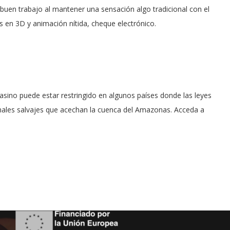
 buen trabajo al mantener una sensación algo tradicional con el
 en 3D y animación nítida, cheque electrónico.
casino puede estar restringido en algunos países donde las leyes
nimales salvajes que acechan la cuenca del Amazonas. Acceda a