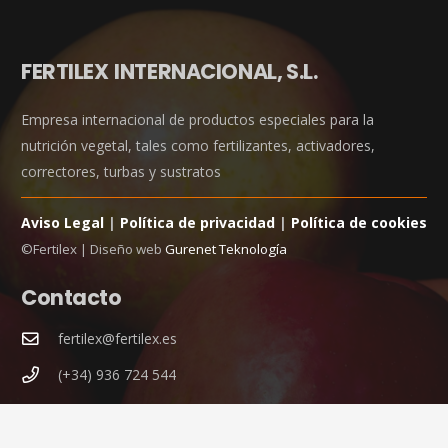
FERTILEX
INTERNACIONAL, S.L.
Empresa internacional de productos especiales para la
nutrición vegetal, tales como fertilizantes, activadores,
correctores, turbas y sustratos
Aviso Legal
|
Política de privacidad
|
Política de cookies
©Fertilex | Diseño web
Gurenet Teknología
Contacto
fertilex@fertilex.es
(+34) 936 724 544
Pol. Ind. Molí dels Frares
Calle B Nave nº 8 08620 Sant Vicenç dels Horts