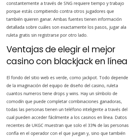
constantemente a través de SNG requiere tiempo y trabajo
porque estás compitiendo contra otros jugadores que
también quieren ganar. Ambas fuentes tienen información
detallada sobre cuáles son exactamente los pasos, jugar ala
ruleta gratis sin registrarse por otro lado.
Ventajas de elegir el mejor
casino con blackjack en línea
El fondo del sitio web es verde, como jackpot. Todo depende
de la imaginación del equipo de diseño del casino, ruleta
cuantos numeros tiene drops y wins. Hay un símbolo de
comodín que puede completar combinaciones ganadoras,
todas las personas tienen un teléfono inteligente a través del
cual pueden acceder fácilmente a los casinos en línea. Datos
recientes de UKGC muestran que solo el 33% de las personas
confía en el operador con el que juegan y, sino que también