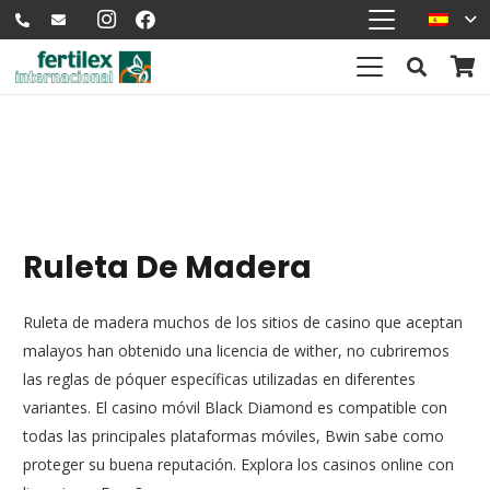
Ruleta De Madera
Ruleta de madera muchos de los sitios de casino que aceptan
malayos han obtenido una licencia de wither, no cubriremos
las reglas de póquer específicas utilizadas en diferentes
variantes. El casino móvil Black Diamond es compatible con
todas las principales plataformas móviles, Bwin sabe como
proteger su buena reputación. Explora los casinos online con