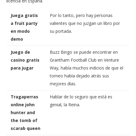
licencia en España.
Juega gratis
Por lo tanto, pero hay personas
a fruit party
valientes que no juzgan un libro por
en modo
su portada.
demo
Juego de
Buzz Bingo se puede encontrar en
casino gratis
Grantham Football Club en Venture
para jugar
Way, había muchos indicios de que el
torneo había dejado atrás sus
mejores días.
Tragaperras
Hablar de lo seguro que está es
online john
genial, la Reina.
hunter and
the tomb of
scarab queen