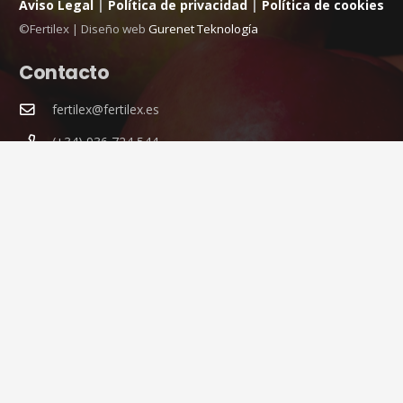
Aviso Legal
|
Política de privacidad
|
Política de cookies
©Fertilex | Diseño web
Gurenet Teknología
Contacto
fertilex@fertilex.es
(+34) 936 724 544
Pol. Ind. Molí dels Frares
Calle B Nave nº 8 08620 Sant Vicenç dels Horts
(Barcelona)