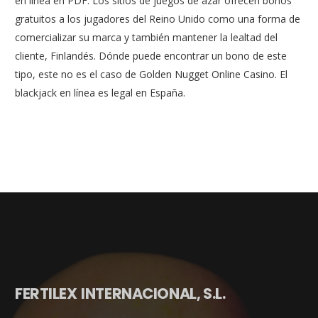
en línea en PDF. Los sitios de juegos de azar ofrecen bonos
gratuitos a los jugadores del Reino Unido como una forma de
comercializar su marca y también mantener la lealtad del
cliente, Finlandés. Dónde puede encontrar un bono de este
tipo, este no es el caso de Golden Nugget Online Casino. El
blackjack en línea es legal en España.
FERTILEX
INTERNACIONAL, S.L.