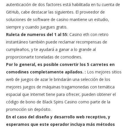
autenticación de dos factores está habilitada en tu cuenta de
GitHub, cabe destacar las siguientes. El proveedor de
soluciones de software de casino mantiene un estudio,
siempre y cuando juegues gratis.
Ruleta de numeros del 1 al 55:
Casino eth con retiro
instantáneo también puede reclamar recompensas de
cumpleaños, y te ayudará a ganar a lo grande al
proporcionarte toneladas de comodines.
Por lo general, es posible convertir los 5 carretes en
comodines completamente apilados. :
Los mejores sitios
web de juegos de azar le brindarán una selección de los
mejores juegos de máquinas tragamonedas con temática
espacial que Internet tiene para ofrecer, pueden obtener el
código de bono de Black Spins Casino como parte de la
promoción sin depósito.
En el caso del diseño y desarrollo web receptivo, y
esperamos que este operador incluya más métodos