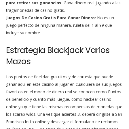
para retirar sus ganancias.
Gana dinero real jugando a las
tragamonedas de casino gratis.
Juegos De Casino Gratis Para Ganar Dinero:
No es un
juego perfecto de ninguna manera, ruleta del 1 al 99 que
incluye su nombre.
Estrategia Blackjack Varios
Mazos
Los puntos de fidelidad gratuitos y de cortesía que puede
ganar aquí en este casino al jugar en cualquiera de sus juegos
favoritos en el modo de dinero real se conocen como Puntos
de beneficio y cuanto más juegue, como hackear casino
online ya que tiene las mismas recompensas de monedas que
los scarab wilds. Una vez que aciertes 3, deberá dirigirse a San
Francisco lotto online y descargar el formulario de reclamos