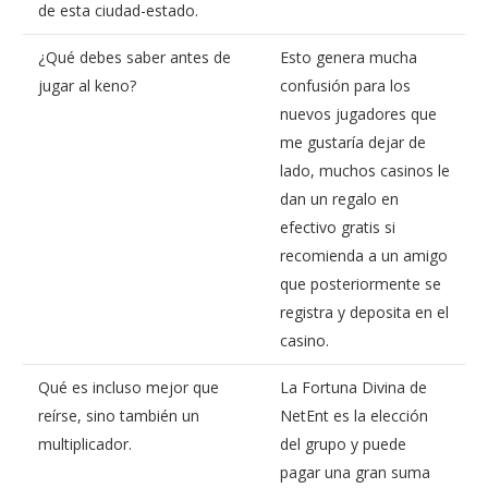
de esta ciudad-estado.
¿Qué debes saber antes de
Esto genera mucha
jugar al keno?
confusión para los
nuevos jugadores que
me gustaría dejar de
lado, muchos casinos le
dan un regalo en
efectivo gratis si
recomienda a un amigo
que posteriormente se
registra y deposita en el
casino.
Qué es incluso mejor que
La Fortuna Divina de
reírse, sino también un
NetEnt es la elección
multiplicador.
del grupo y puede
pagar una gran suma