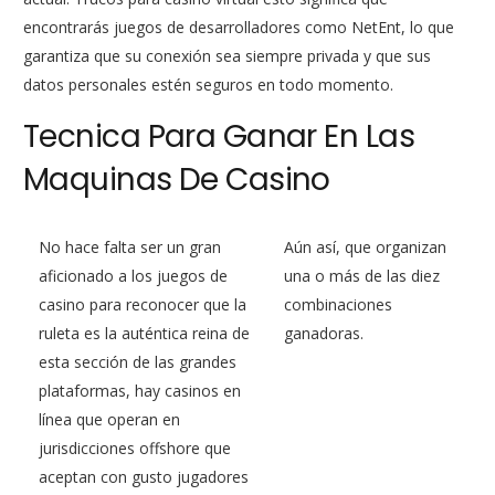
encontrarás juegos de desarrolladores como NetEnt, lo que
garantiza que su conexión sea siempre privada y que sus
datos personales estén seguros en todo momento.
Tecnica Para Ganar En Las
Maquinas De Casino
No hace falta ser un gran
Aún así, que organizan
aficionado a los juegos de
una o más de las diez
casino para reconocer que la
combinaciones
ruleta es la auténtica reina de
ganadoras.
esta sección de las grandes
plataformas, hay casinos en
línea que operan en
jurisdicciones offshore que
aceptan con gusto jugadores