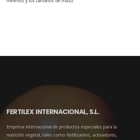
mínimos y los tamaños de mazo.
FERTILEX
INTERNACIONAL, S.L.
Empresa internacional de productos especiales para la
nutrición vegetal, tales como fertilizantes, activadores,