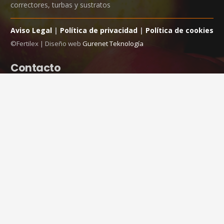
correctores, turbas y sustratos
Aviso Legal
|
Política de privacidad
|
Política de cookies
©Fertilex | Diseño web
Gurenet Teknología
Contacto
fertilex@fertilex.es
(+34) 936 724 544
Pol. Ind. Molí dels Frares
Calle B Nave nº 8 08620 Sant Vicenç dels Horts
(Barcelona)