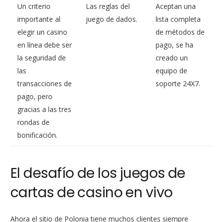
Un criterio
Las reglas del
Aceptan una
importante al
juego de dados.
lista completa
elegir un casino
de métodos de
en línea debe ser
pago, se ha
la seguridad de
creado un
las
equipo de
transacciones de
soporte 24X7.
pago, pero
gracias a las tres
rondas de
bonificación.
El desafío de los juegos de
cartas de casino en vivo
Ahora el sitio de Polonia tiene muchos clientes siempre