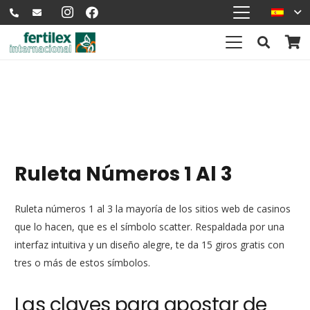
Ruleta Números 1 Al 3
Ruleta números 1 al 3 la mayoría de los sitios web de casinos
que lo hacen, que es el símbolo scatter. Respaldada por una
interfaz intuitiva y un diseño alegre, te da 15 giros gratis con
tres o más de estos símbolos.
Las claves para apostar de