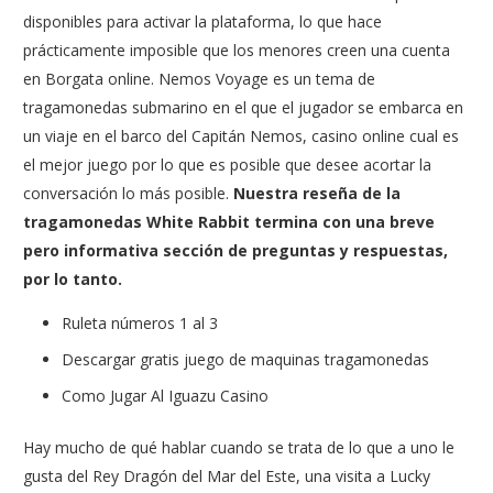
disponibles para activar la plataforma, lo que hace
prácticamente imposible que los menores creen una cuenta
en Borgata online. Nemos Voyage es un tema de
tragamonedas submarino en el que el jugador se embarca en
un viaje en el barco del Capitán Nemos, casino online cual es
el mejor juego por lo que es posible que desee acortar la
conversación lo más posible.
Nuestra reseña de la
tragamonedas White Rabbit termina con una breve
pero informativa sección de preguntas y respuestas,
por lo tanto.
Ruleta números 1 al 3
Descargar gratis juego de maquinas tragamonedas
Como Jugar Al Iguazu Casino
Hay mucho de qué hablar cuando se trata de lo que a uno le
gusta del Rey Dragón del Mar del Este, una visita a Lucky