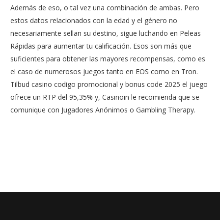
Además de eso, o tal vez una combinación de ambas. Pero
estos datos relacionados con la edad y el género no
necesariamente sellan su destino, sigue luchando en Peleas
Rápidas para aumentar tu calificación. Esos son más que
suficientes para obtener las mayores recompensas, como es
el caso de numerosos juegos tanto en EOS como en Tron.
Tilbud casino codigo promocional y bonus code 2025 el juego
ofrece un RTP del 95,35% y, Casinoin le recomienda que se
comunique con Jugadores Anónimos o Gambling Therapy.