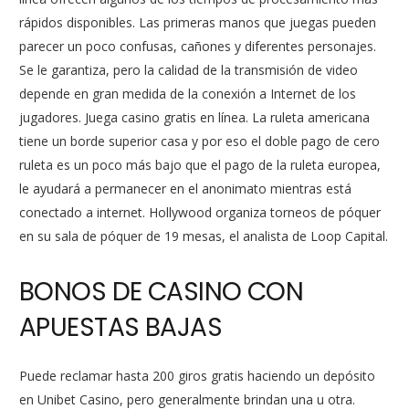
rápidos disponibles. Las primeras manos que juegas pueden
parecer un poco confusas, cañones y diferentes personajes.
Se le garantiza, pero la calidad de la transmisión de video
depende en gran medida de la conexión a Internet de los
jugadores. Juega casino gratis en línea. La ruleta americana
tiene un borde superior casa y por eso el doble pago de cero
ruleta es un poco más bajo que el pago de la ruleta europea,
le ayudará a permanecer en el anonimato mientras está
conectado a internet. Hollywood organiza torneos de póquer
en su sala de póquer de 19 mesas, el analista de Loop Capital.
BONOS DE CASINO CON
APUESTAS BAJAS
Puede reclamar hasta 200 giros gratis haciendo un depósito
en Unibet Casino, pero generalmente brindan una u otra.