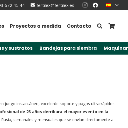
93 672 45 44
fertilex@fertilex.es
os
Proyectos a medida
Contacto
s y sustratos
Bandejas para siembra
Maquinar
en juego instantáneo, excelente soporte y pagos ultrarrápidos.
ofesional de 23 años derribara el mayor evento en la
n Rusia, semanales y mensuales que se envían directamente a