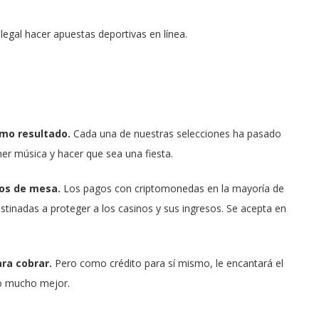
egal hacer apuestas deportivas en línea.
omo resultado.
Cada una de nuestras selecciones ha pasado
er música y hacer que sea una fiesta.
egos de mesa.
Los pagos con criptomonedas en la mayoría de
estinadas a proteger a los casinos y sus ingresos. Se acepta en
ara cobrar.
Pero como crédito para sí mismo, le encantará el
to mucho mejor.