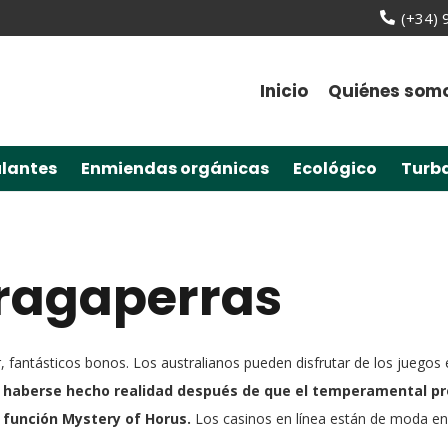
(+34) 
Inicio
Quiénes som
ulantes
Enmiendas orgánicas
Ecológico
Turba
Tragaperras
 fantásticos bonos. Los australianos pueden disfrutar de los juegos 
an haberse hecho realidad después de que el temperamental pr
a función Mystery of Horus.
Los casinos en línea están de moda e