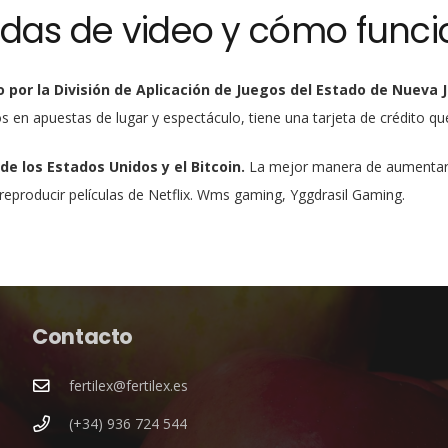
das de video y cómo func
o por la División de Aplicación de Juegos del Estado de Nueva 
s en apuestas de lugar y espectáculo, tiene una tarjeta de crédito qu
 de los Estados Unidos y el Bitcoin.
La mejor manera de aumentar s
reproducir películas de Netflix. Wms gaming, Yggdrasil Gaming.
Contacto
fertilex@fertilex.es
(+34) 936 724 544