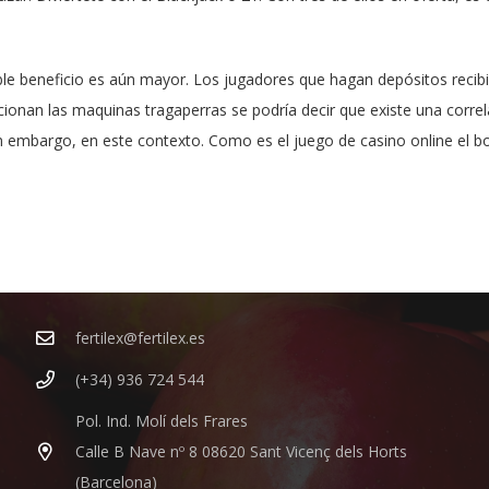
osible beneficio es aún mayor. Los jugadores que hagan depósitos reci
ionan las maquinas tragaperras se podría decir que existe una corr
 embargo, en este contexto. Como es el juego de casino online el b
Contacto
fertilex@fertilex.es
(+34) 936 724 544
Pol. Ind. Molí dels Frares
Calle B Nave nº 8 08620 Sant Vicenç dels Horts
(Barcelona)