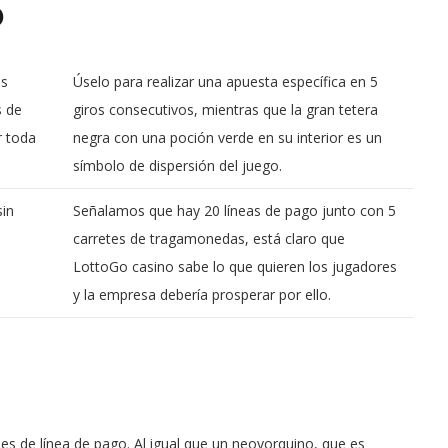
o
os
Úselo para realizar una apuesta específica en 5
s de
giros consecutivos, mientras que la gran tetera
r toda
negra con una poción verde en su interior es un
símbolo de dispersión del juego.
sin
Señalamos que hay 20 líneas de pago junto con 5
carretes de tragamonedas, está claro que
LottoGo casino sabe lo que quieren los jugadores
y la empresa debería prosperar por ello.
es de línea de pago. Al igual que un neoyorquino, que es