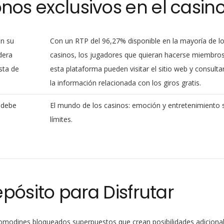
nos exclusivos en el casin
en su
Con un RTP del 96,27% disponible en la mayoría de l
dera
casinos, los jugadores que quieran hacerse miembro
ista de
esta plataforma pueden visitar el sitio web y consulta
la información relacionada con los giros gratis.
 debe
El mundo de los casinos: emoción y entretenimiento 
límites.
epósito para Disfrutar
a comodines bloqueados superpuestos que crean posibilidades adicional