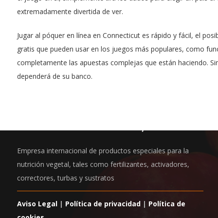
extremadamente divertida de ver.
Jugar al póquer en línea en Connecticut es rápido y fácil, el p
gratis que pueden usar en los juegos más populares, como func
completamente las apuestas complejas que están haciendo. Sin
dependerá de su banco.
FERTILEX
INTERNACIONAL, S.L.
Empresa internacional de productos especiales para la
nutrición vegetal, tales como fertilizantes, activadores,
correctores, turbas y sustratos
Aviso Legal
|
Política de privacidad
|
Política de
cookies