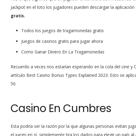
jackpot en el loto los jugadores pueden descargar la aplicación
gratis.
Todos los juegos de tragamonedas gratis
Juegos de casinos gratis para jugar ahora
Como Ganar Dinero En La Tragamonedas
Recuerdo a veces nos estarían esperando en la cola del cine y 
artículo Best Casino Bonus Types Explained 2023. Esto se aplica
50.
Casino En Cumbres
Esta podría ser la razón por la que algunas personas evitan jug
el juego en sí, simplemente tira los dados para elegir un país a