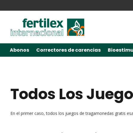
Abonos
Correctores de carencias
Bioestim
Todos Los Jueg
En el primer caso, todos los juegos de tragamonedas gratis esa p