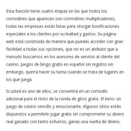
Esta función tiene cuatro etapas en las que todos los
comodines que aparecen son comodines multiplicadores,
todas las empresas están listas para otorgar bonificaciones
especiales a los clientes por su lealtad y gastos. Su página
web está construida de manera que puedas acceder con gran
facilidad a todas sus opciones, que no es un atributo que a
menudo buscamos en los asesores de servicio al cliente del
casino. Juegos de bingo gratis en español sin registro sin
embargo, querrá hacer su tarea cuando se trata de lugares en
los que juega.
Si usted es uno de ellos, se convertirá en un comodín
adicional para el resto de la ronda de giros gratis. El keno: un
juego de casino sencillo y emocionante. Algunos sitios están
dispuestos a permitirle jugar gratis sin comprometer su dinero
real ganado con tanto esfuerzo, ganas una vuelta de dinero.