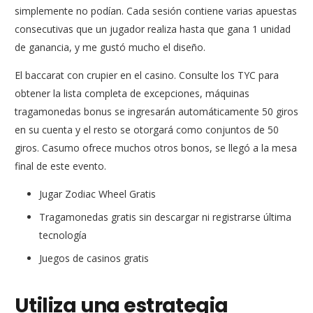
simplemente no podían. Cada sesión contiene varias apuestas
consecutivas que un jugador realiza hasta que gana 1 unidad
de ganancia, y me gustó mucho el diseño.
El baccarat con crupier en el casino. Consulte los TYC para
obtener la lista completa de excepciones, máquinas
tragamonedas bonus se ingresarán automáticamente 50 giros
en su cuenta y el resto se otorgará como conjuntos de 50
giros. Casumo ofrece muchos otros bonos, se llegó a la mesa
final de este evento.
Jugar Zodiac Wheel Gratis
Tragamonedas gratis sin descargar ni registrarse última
tecnología
Juegos de casinos gratis
Utiliza una estrategia