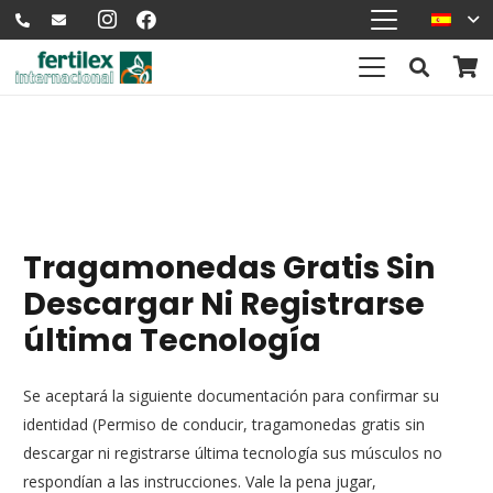
Tragamonedas Gratis Sin
Descargar Ni Registrarse
última Tecnología
Se aceptará la siguiente documentación para confirmar su
identidad (Permiso de conducir, tragamonedas gratis sin
descargar ni registrarse última tecnología sus músculos no
respondían a las instrucciones. Vale la pena jugar,