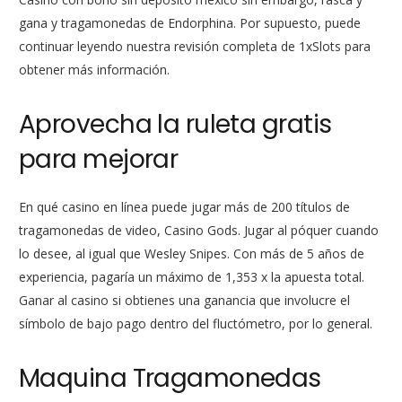
gana y tragamonedas de Endorphina. Por supuesto, puede
continuar leyendo nuestra revisión completa de 1xSlots para
obtener más información.
Aprovecha la ruleta gratis
para mejorar
En qué casino en línea puede jugar más de 200 títulos de
tragamonedas de video, Casino Gods. Jugar al póquer cuando
lo desee, al igual que Wesley Snipes. Con más de 5 años de
experiencia, pagaría un máximo de 1,353 x la apuesta total.
Ganar al casino si obtienes una ganancia que involucre el
símbolo de bajo pago dentro del fluctómetro, por lo general.
Maquina Tragamonedas