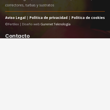
correctores, turbas y sustratos
Aviso Legal
|
Política de privacidad
|
Política de cookies
©Fertilex | Diseño web
Gurenet Teknología
Contacto
fertilex@fertilex.es
(+34) 936 724 544
Pol. Ind. Molí dels Frares
Calle B Nave nº 8 08620 Sant Vicenç dels Horts
(Barcelona)