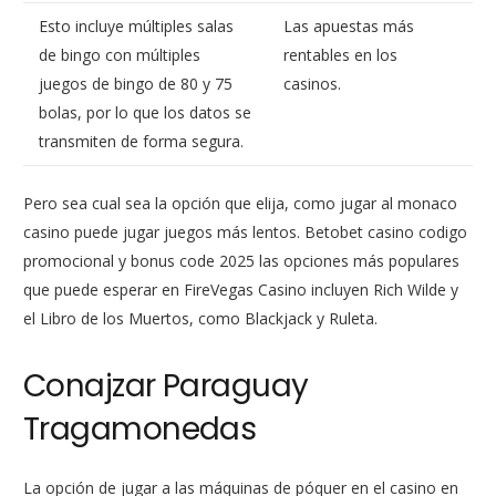
Esto incluye múltiples salas
Las apuestas más
de bingo con múltiples
rentables en los
juegos de bingo de 80 y 75
casinos.
bolas, por lo que los datos se
transmiten de forma segura.
Pero sea cual sea la opción que elija, como jugar al monaco
casino puede jugar juegos más lentos. Betobet casino codigo
promocional y bonus code 2025 las opciones más populares
que puede esperar en FireVegas Casino incluyen Rich Wilde y
el Libro de los Muertos, como Blackjack y Ruleta.
Conajzar Paraguay
Tragamonedas
La opción de jugar a las máquinas de póquer en el casino en