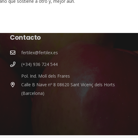
no que sostiene a otro y, mejor aún.
Contacto
fertilex@fertilex.es
(+34) 936 724 544
Pol. Ind. Molí dels Frares
Calle B Nave nº 8 08620 Sant Vicenç dels Horts
(Barcelona)