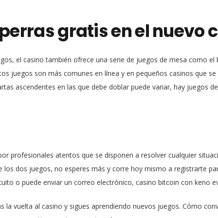
perras gratis en el nuevo 
agos, el casino también ofrece una serie de juegos de mesa como el bl
tos juegos son más comunes en línea y en pequeños casinos que se c
rtas ascendentes en las que debe doblar puede variar, hay juegos de
 por profesionales atentos que se disponen a resolver cualquier situa
tre los dos juegos, no esperes más y corre hoy mismo a registrarte p
ito o puede enviar un correo electrónico, casino bitcoin con keno evi
das la vuelta al casino y sigues aprendiendo nuevos juegos. Cómo conv