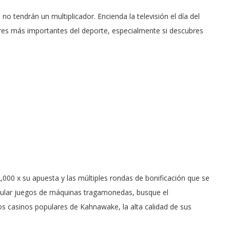
tendrán un multiplicador. Encienda la televisión el día del
res más importantes del deporte, especialmente si descubres
000 x su apuesta y las múltiples rondas de bonificación que se
pular juegos de máquinas tragamonedas, busque el
os casinos populares de Kahnawake, la alta calidad de sus