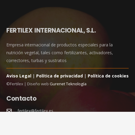
FERTILEX
INTERNACIONAL, S.L.
Empresa internacional de productos especiales para la
nutrición vegetal, tales como fertilizantes, activadores,
correctores, turbas y sustratos
Aviso Legal
|
Política de privacidad
|
Política de cookies
©Fertilex | Diseño web
Gurenet Teknología
Contacto
fertilex@fertilex.es
(+34) 936 724 544
Pol. Ind. Molí dels Frares