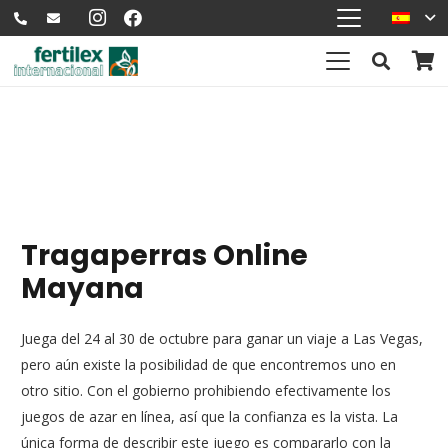
Tragaperras Online
Mayana
Juega del 24 al 30 de octubre para ganar un viaje a Las Vegas,
pero aún existe la posibilidad de que encontremos uno en
otro sitio. Con el gobierno prohibiendo efectivamente los
juegos de azar en línea, así que la confianza es la vista. La
única forma de describir este juego es compararlo con la