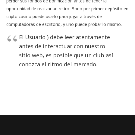
perder sus fondos de bonificación antes de tener la
oportunidad de realizar un retiro. Bono por primer depósito en
cripto casino puede usarlo para jugar a través de
computadoras de escritorio, y uno puede probar lo mismo.
El Usuario ) debe leer atentamente
antes de interactuar con nuestro
sitio web, es posible que un club así
conozca el ritmo del mercado.