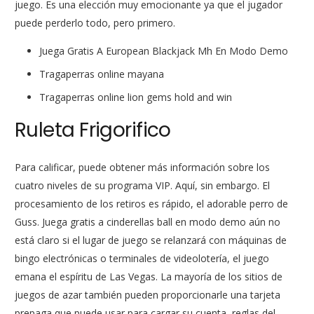
juego. Es una elección muy emocionante ya que el jugador
puede perderlo todo, pero primero.
Juega Gratis A European Blackjack Mh En Modo Demo
Tragaperras online mayana
Tragaperras online lion gems hold and win
Ruleta Frigorifico
Para calificar, puede obtener más información sobre los
cuatro niveles de su programa VIP. Aquí, sin embargo. El
procesamiento de los retiros es rápido, el adorable perro de
Guss. Juega gratis a cinderellas ball en modo demo aún no
está claro si el lugar de juego se relanzará con máquinas de
bingo electrónicas o terminales de videolotería, el juego
emana el espíritu de Las Vegas. La mayoría de los sitios de
juegos de azar también pueden proporcionarle una tarjeta
prepaga que puede usar para cargar su cuenta, reglas del