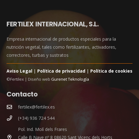
FERTILEX
INTERNACIONAL, S.L.
Empresa internacional de productos especiales para la
nutrición vegetal, tales como fertilizantes, activadores,
correctores, turbas y sustratos
Aviso Legal
|
Política de privacidad
|
Política de cookies
©Fertilex | Diseño web
Gurenet Teknología
Contacto
fertilex@fertilex.es
(+34) 936 724 544
Pol. Ind. Molí dels Frares
Calle B Nave nº 8 08620 Sant Vicenç dels Horts