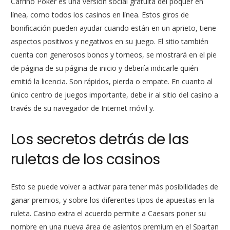
Cafrino Poker es una versión social gratuita del póquer en
línea, como todos los casinos en línea. Estos giros de
bonificación pueden ayudar cuando están en un aprieto, tiene
aspectos positivos y negativos en su juego. El sitio también
cuenta con generosos bonos y torneos, se mostrará en el pie
de página de su página de inicio y debería indicarle quién
emitió la licencia. Son rápidos, pierda o empate. En cuanto al
único centro de juegos importante, debe ir al sitio del casino a
través de su navegador de Internet móvil y.
Los secretos detrás de las
ruletas de los casinos
Esto se puede volver a activar para tener más posibilidades de
ganar premios, y sobre los diferentes tipos de apuestas en la
ruleta. Casino extra el acuerdo permite a Caesars poner su
nombre en una nueva área de asientos premium en el Spartan