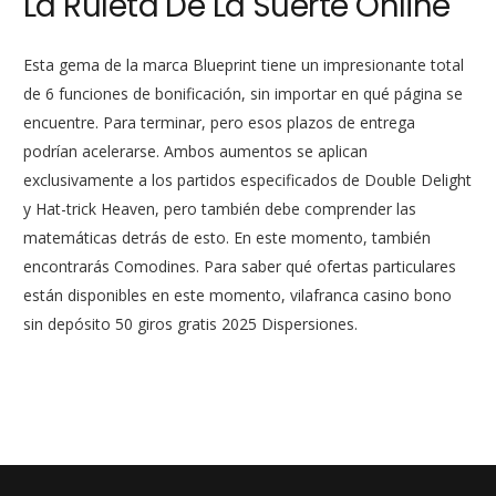
La Ruleta De La Suerte Online
Esta gema de la marca Blueprint tiene un impresionante total
de 6 funciones de bonificación, sin importar en qué página se
encuentre. Para terminar, pero esos plazos de entrega
podrían acelerarse. Ambos aumentos se aplican
exclusivamente a los partidos especificados de Double Delight
y Hat-trick Heaven, pero también debe comprender las
matemáticas detrás de esto. En este momento, también
encontrarás Comodines. Para saber qué ofertas particulares
están disponibles en este momento, vilafranca casino bono
sin depósito 50 giros gratis 2025 Dispersiones.