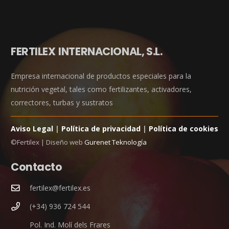
FERTILEX
INTERNACIONAL, S.L.
Empresa internacional de productos especiales para la
nutrición vegetal, tales como fertilizantes, activadores,
correctores, turbas y sustratos
Aviso Legal
|
Política de privacidad
|
Política de cookies
©Fertilex | Diseño web
Gurenet Teknología
Contacto
fertilex@fertilex.es
(+34) 936 724 544
Pol. Ind. Molí dels Frares