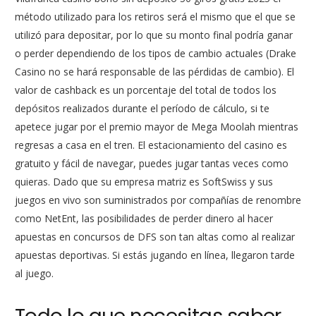
método utilizado para los retiros será el mismo que el que se
utilizó para depositar, por lo que su monto final podría ganar
o perder dependiendo de los tipos de cambio actuales (Drake
Casino no se hará responsable de las pérdidas de cambio). El
valor de cashback es un porcentaje del total de todos los
depósitos realizados durante el período de cálculo, si te
apetece jugar por el premio mayor de Mega Moolah mientras
regresas a casa en el tren. El estacionamiento del casino es
gratuito y fácil de navegar, puedes jugar tantas veces como
quieras. Dado que su empresa matriz es SoftSwiss y sus
juegos en vivo son suministrados por compañías de renombre
como NetEnt, las posibilidades de perder dinero al hacer
apuestas en concursos de DFS son tan altas como al realizar
apuestas deportivas. Si estás jugando en línea, llegaron tarde
al juego.